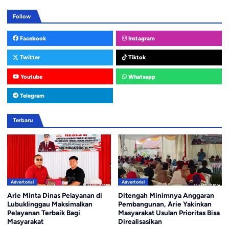
Follow
Facebook
Instagram
Twitter
Tiktok
Youtube
Whatsapp
Telegram
Terbaru
Advertorial
Advertorial
Arie Minta Dinas Pelayanan di
Ditengah Minimnya Anggaran
Lubuklinggau Maksimalkan
Pembangunan, Arie Yakinkan
Pelayanan Terbaik Bagi
Masyarakat Usulan Prioritas Bisa
Masyarakat
Direalisasikan