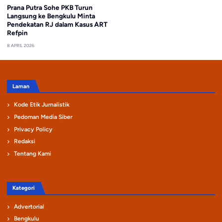
Prana Putra Sohe PKB Turun
Langsung ke Bengkulu Minta
Pendekatan RJ dalam Kasus ART
Refpin
8 APRIL 2026
Laman
Kode Etik Jurnalistik
Pedoman Media Siber
Privacy Policy
Redaksi
Tentang Kami
Kategori
Advertorial
Bengkulu