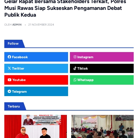
Gelar Rapat Bersama Stakeholders Terkait, Polres
Musi Rawas Siap Sukseskan Pengamanan Debat
Publik Kedua
OLEH
ADMIN
21 NOVEMBER 2024
Follow
Facebook
Instagram
Twitter
Tiktok
Youtube
Whatsapp
Telegram
Terbaru