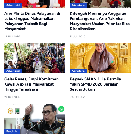
Advertorial
Advertorial
Arie Minta Dinas Pelayanan di
Ditengah Minimnya Anggaran
Lubuklinggau Maksimalkan
Pembangunan, Arie Yakinkan
Pelayanan Terbaik Bagi
Masyarakat Usulan Prioritas Bisa
Masyarakat
Direalisasikan
21 JULI 2026
21 JULI 2026
Advertorial
Advertorial
Gelar Reses, Empi Komitmen
Kepsek SMAN 1 Lia Karmila
Kawal Aspirasi Masyarakat
Yakin SPMB 2026 Berjalan
Hingga Terealisasi
Sesuai Juknis
19 JULI 2026
29 JUNI 2026
Bengkulu