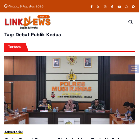
Skip
Minggu, 9 Agustus 2026
to
content
Tag:
Debat Publik Kedua
Terbaru
Advertorial