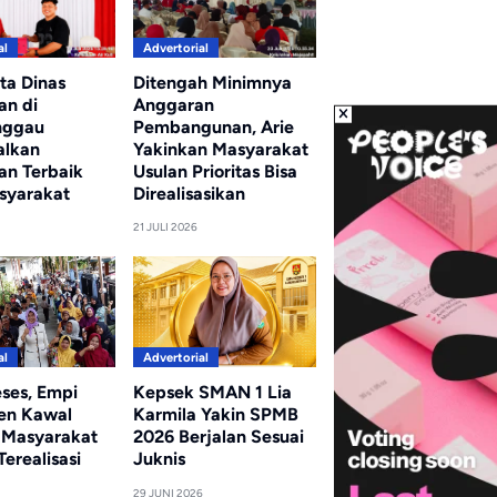
al
Advertorial
ta Dinas
Ditengah Minimnya
an di
Anggaran
nggau
Pembangunan, Arie
alkan
Yakinkan Masyarakat
an Terbaik
Usulan Prioritas Bisa
syarakat
Direalisasikan
21 JULI 2026
al
Advertorial
eses, Empi
Kepsek SMAN 1 Lia
en Kawal
Karmila Yakin SPMB
i Masyarakat
2026 Berjalan Sesuai
erealisasi
Juknis
29 JUNI 2026