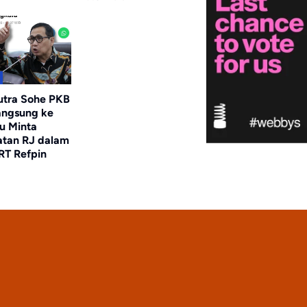
utra Sohe PKB
angsung ke
u Minta
tan RJ dalam
RT Refpin