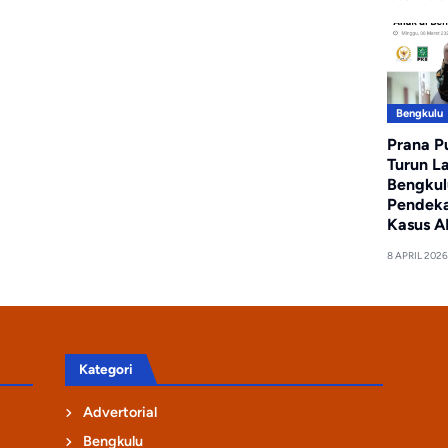
Bengkulu
Prana P
Turun L
Bengkul
Pendeka
Kasus A
8 APRIL 2026
Kategori
Advertorial
Bengkulu