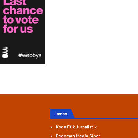
Laman
Kode Etik Jurnalistik
Pedoman Media Siber