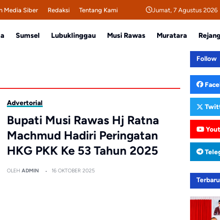
Jumat, 7 Agustus 2026
 Media Siber
Redaksi
Tentang Kami
da
Sumsel
Lubuklinggau
Musi Rawas
Muratara
Rejan
Follow
Face
Advertorial
Twit
Bupati Musi Rawas Hj Ratna
You
Machmud Hadiri Peringatan
HKG PKK Ke 53 Tahun 2025
Tele
OLEH
ADMIN
16 OKTOBER 2025
Terbar