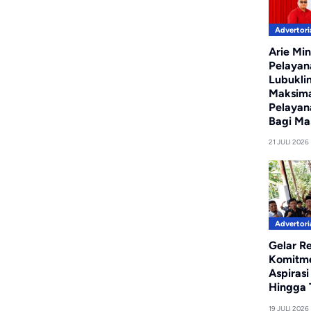
Advertori
Arie Min
Pelayan
Lubukli
Maksim
Pelayan
Bagi Ma
21 JULI 2026
Advertori
Gelar R
Komitm
Aspiras
Hingga T
19 JULI 2026