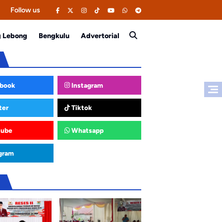
Follow us
g Lebong
Bengkulu
Advertorial
book
Instagram
ter
Tiktok
tube
Whatsapp
gram
u