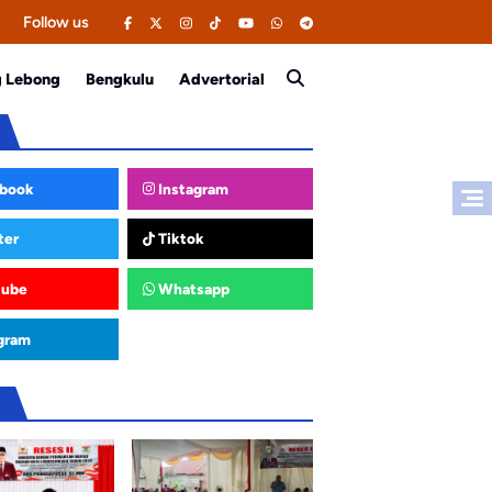
Follow us
g Lebong
Bengkulu
Advertorial
book
Instagram
ter
Tiktok
tube
Whatsapp
gram
u