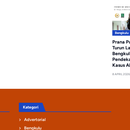
Bengkulu
Prana P
Turun L
Bengkul
Pendeka
Kasus A
8 APRIL 2026
Kategori
Advertorial
Bengkulu