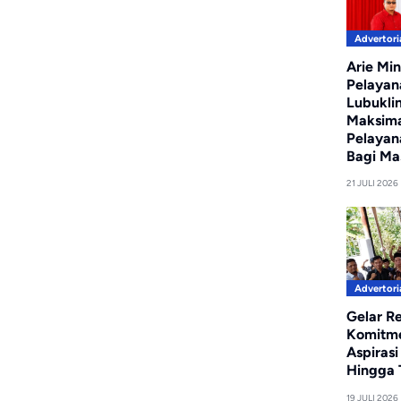
Advertori
Arie Min
Pelayan
Lubukli
Maksim
Pelayan
Bagi Ma
21 JULI 2026
Advertori
Gelar R
Komitm
Aspiras
Hingga T
19 JULI 2026