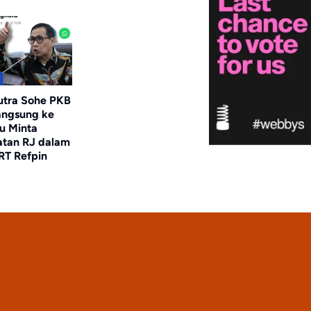
utra Sohe PKB
angsung ke
u Minta
tan RJ dalam
RT Refpin