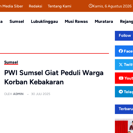
Kamis, 6 Agustus 2026
 Media Siber
Redaksi
Tentang Kami
da
Sumsel
Lubuklinggau
Musi Rawas
Muratara
Rejan
Follow
Face
Sumsel
Twit
PWI Sumsel Giat Peduli Warga
You
Korban Kebakaran
Tele
OLEH
ADMIN
30 JULI 2025
Terbar