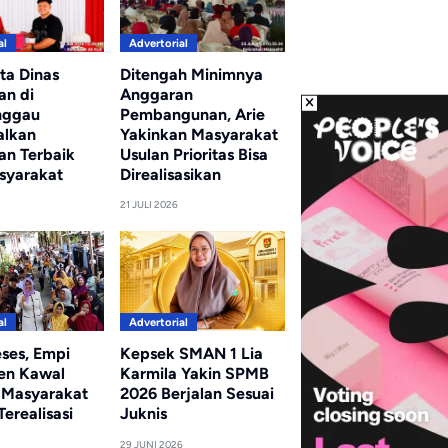
al
Advertorial
ta Dinas
Ditengah Minimnya
an di
Anggaran
nggau
Pembangunan, Arie
alkan
Yakinkan Masyarakat
an Terbaik
Usulan Prioritas Bisa
syarakat
Direalisasikan
21 JULI 2026
al
Advertorial
eses, Empi
Kepsek SMAN 1 Lia
en Kawal
Karmila Yakin SPMB
i Masyarakat
2026 Berjalan Sesuai
erealisasi
Juknis
29 JUNI 2026