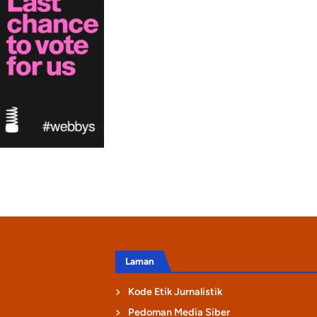
Laman
Kode Etik Jurnalistik
Pedoman Media Siber