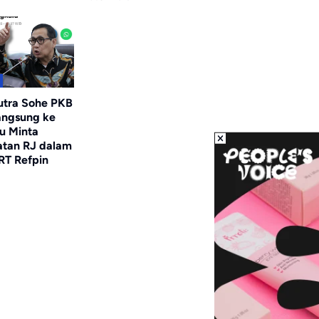
utra Sohe PKB
angsung ke
u Minta
tan RJ dalam
RT Refpin