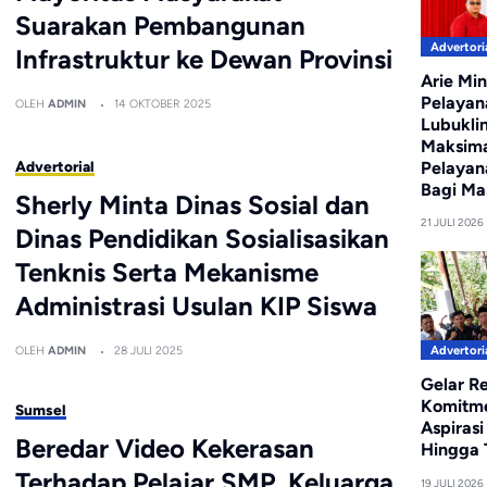
Suarakan Pembangunan
Advertori
Infrastruktur ke Dewan Provinsi
Arie Min
Pelayan
OLEH
ADMIN
14 OKTOBER 2025
Lubukli
Maksim
Pelayan
Advertorial
Bagi Ma
Sherly Minta Dinas Sosial dan
21 JULI 2026
Dinas Pendidikan Sosialisasikan
Tenknis Serta Mekanisme
Administrasi Usulan KIP Siswa
Advertori
OLEH
ADMIN
28 JULI 2025
Gelar R
Komitm
Sumsel
Aspiras
Beredar Video Kekerasan
Hingga T
Terhadap Pelajar SMP, Keluarga
19 JULI 2026