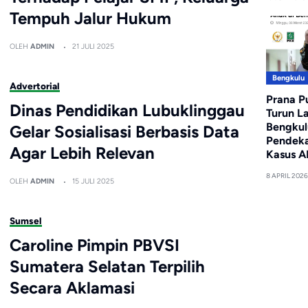
Tempuh Jalur Hukum
OLEH
ADMIN
21 JULI 2025
Bengkulu
Advertorial
Prana P
Dinas Pendidikan Lubuklinggau
Turun L
Bengkul
Gelar Sosialisasi Berbasis Data
Pendeka
Agar Lebih Relevan
Kasus A
8 APRIL 2026
OLEH
ADMIN
15 JULI 2025
Sumsel
Caroline Pimpin PBVSI
Sumatera Selatan Terpilih
Secara Aklamasi