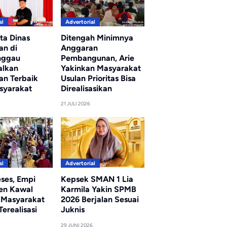
al
Advertorial
ta Dinas
Ditengah Minimnya
an di
Anggaran
nggau
Pembangunan, Arie
alkan
Yakinkan Masyarakat
an Terbaik
Usulan Prioritas Bisa
syarakat
Direalisasikan
21 JULI 2026
al
Advertorial
eses, Empi
Kepsek SMAN 1 Lia
en Kawal
Karmila Yakin SPMB
i Masyarakat
2026 Berjalan Sesuai
erealisasi
Juknis
29 JUNI 2026