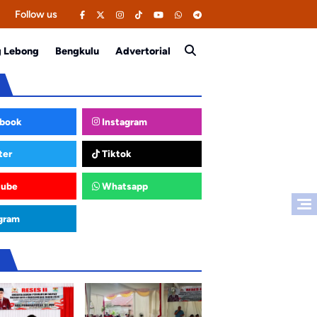
Follow us
g Lebong
Bengkulu
Advertorial
book
Instagram
ter
Tiktok
tube
Whatsapp
gram
u