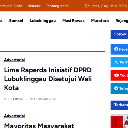
Jumat, 7 Agustus 2026
 Media Siber
Redaksi
Tentang Kami
da
Sumsel
Lubuklinggau
Musi Rawas
Muratara
Rejan
Follow
Face
Advertorial
Twit
Lima Raperda Inisiatif DPRD
You
Lubuklinggau Disetujui Wali
Kota
Tele
OLEH
ADMIN
10 FEBRUARI 2026
Terbar
Advertorial
Mayoritas Masyarakat