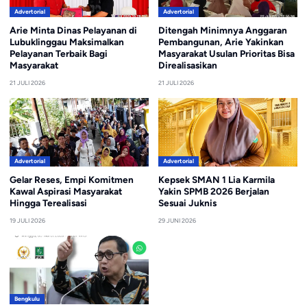
Advertorial
Advertorial
Arie Minta Dinas Pelayanan di
Ditengah Minimnya Anggaran
Lubuklinggau Maksimalkan
Pembangunan, Arie Yakinkan
Pelayanan Terbaik Bagi
Masyarakat Usulan Prioritas Bisa
Masyarakat
Direalisasikan
21 JULI 2026
21 JULI 2026
Advertorial
Advertorial
Gelar Reses, Empi Komitmen
Kepsek SMAN 1 Lia Karmila
Kawal Aspirasi Masyarakat
Yakin SPMB 2026 Berjalan
Hingga Terealisasi
Sesuai Juknis
19 JULI 2026
29 JUNI 2026
Bengkulu