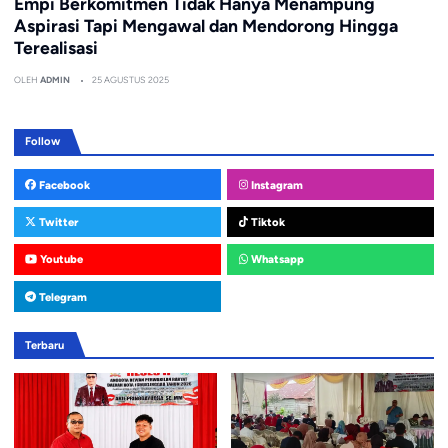
Empi Berkomitmen Tidak Hanya Menampung
Aspirasi Tapi Mengawal dan Mendorong Hingga
Terealisasi
OLEH
ADMIN
25 AGUSTUS 2025
Follow
Facebook
Instagram
Twitter
Tiktok
Youtube
Whatsapp
Telegram
Terbaru