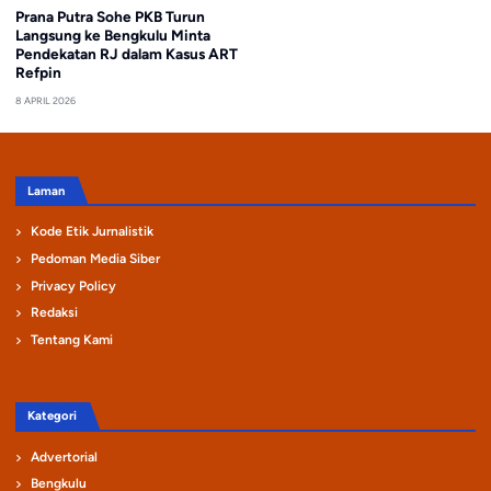
Prana Putra Sohe PKB Turun
Langsung ke Bengkulu Minta
Pendekatan RJ dalam Kasus ART
Refpin
8 APRIL 2026
Laman
Kode Etik Jurnalistik
Pedoman Media Siber
Privacy Policy
Redaksi
Tentang Kami
Kategori
Advertorial
Bengkulu