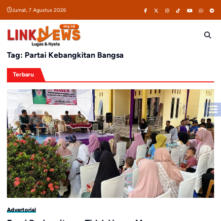
Skip
Jumat, 7 Agustus 2026
to
content
Tag:
Partai Kebangkitan Bangsa
Terbaru
Advertorial