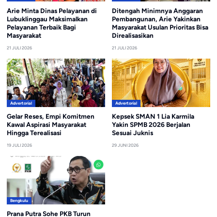
Arie Minta Dinas Pelayanan di
Ditengah Minimnya Anggaran
Lubuklinggau Maksimalkan
Pembangunan, Arie Yakinkan
Pelayanan Terbaik Bagi
Masyarakat Usulan Prioritas Bisa
Masyarakat
Direalisasikan
21 JULI 2026
21 JULI 2026
Advertorial
Advertorial
Gelar Reses, Empi Komitmen
Kepsek SMAN 1 Lia Karmila
Kawal Aspirasi Masyarakat
Yakin SPMB 2026 Berjalan
Hingga Terealisasi
Sesuai Juknis
19 JULI 2026
29 JUNI 2026
Bengkulu
Prana Putra Sohe PKB Turun