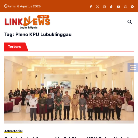
Skip
Kamis, 6 Agustus 2026
to
content
Tag:
Pleno KPU Lubuklinggau
Terbaru
Advertorial