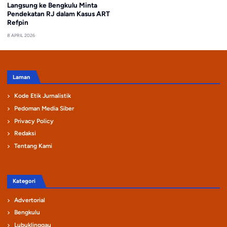
Langsung ke Bengkulu Minta
Pendekatan RJ dalam Kasus ART
Refpin
8 APRIL 2026
Laman
Kode Etik Jurnalistik
Pedoman Media Siber
Privacy Policy
Redaksi
Tentang Kami
Kategori
Advertorial
Bengkulu
Lubuklinggau