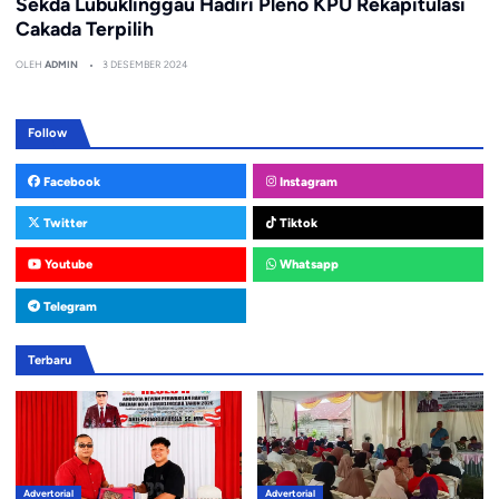
Sekda Lubuklinggau Hadiri Pleno KPU Rekapitulasi
Cakada Terpilih
OLEH
ADMIN
3 DESEMBER 2024
Follow
Facebook
Instagram
Twitter
Tiktok
Youtube
Whatsapp
Telegram
Terbaru
Advertorial
Advertorial