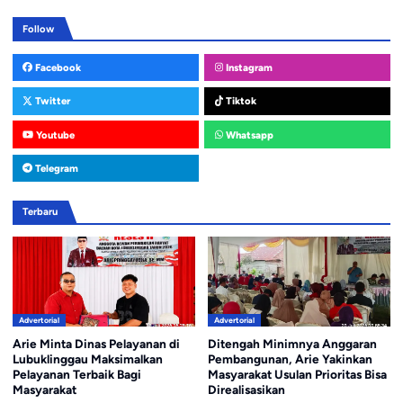
Follow
Facebook
Instagram
Twitter
Tiktok
Youtube
Whatsapp
Telegram
Terbaru
Advertorial
Advertorial
Arie Minta Dinas Pelayanan di
Ditengah Minimnya Anggaran
Lubuklinggau Maksimalkan
Pembangunan, Arie Yakinkan
Pelayanan Terbaik Bagi
Masyarakat Usulan Prioritas Bisa
Masyarakat
Direalisasikan