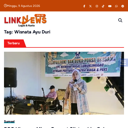
Skip
Minggu, 9 Agustus 2026
to
content
Tag:
Wisnata Ayu Duri
Terbaru
Sumsel