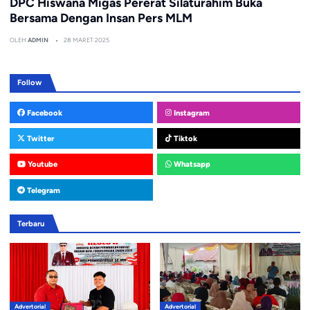
DPC Hiswana Migas Pererat Silaturahim Buka
Bersama Dengan Insan Pers MLM
OLEH
ADMIN
28 MARET 2025
Follow
Facebook
Instagram
Twitter
Tiktok
Youtube
Whatsapp
Telegram
Terbaru
Advertorial
Advertorial