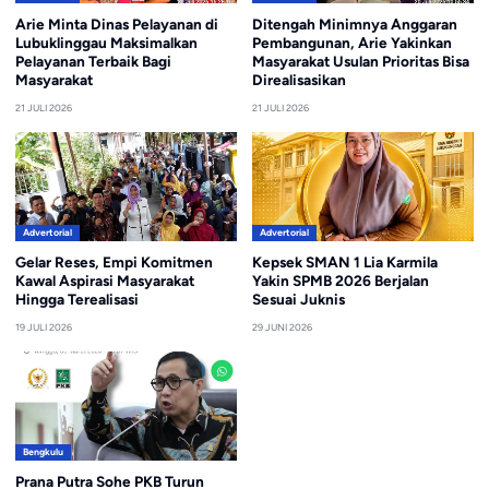
Arie Minta Dinas Pelayanan di
Ditengah Minimnya Anggaran
Lubuklinggau Maksimalkan
Pembangunan, Arie Yakinkan
Pelayanan Terbaik Bagi
Masyarakat Usulan Prioritas Bisa
Masyarakat
Direalisasikan
21 JULI 2026
21 JULI 2026
Advertorial
Advertorial
Gelar Reses, Empi Komitmen
Kepsek SMAN 1 Lia Karmila
Kawal Aspirasi Masyarakat
Yakin SPMB 2026 Berjalan
Hingga Terealisasi
Sesuai Juknis
19 JULI 2026
29 JUNI 2026
Bengkulu
Prana Putra Sohe PKB Turun