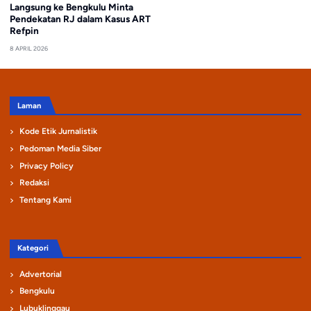
Langsung ke Bengkulu Minta
Pendekatan RJ dalam Kasus ART
Refpin
8 APRIL 2026
Laman
Kode Etik Jurnalistik
Pedoman Media Siber
Privacy Policy
Redaksi
Tentang Kami
Kategori
Advertorial
Bengkulu
Lubuklinggau