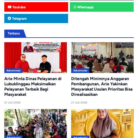
Youtube
Whatsapp
Telegram
Terbaru
Advertorial
Advertorial
Arie Minta Dinas Pelayanan di
Ditengah Minimnya Anggaran
Lubuklinggau Maksimalkan
Pembangunan, Arie Yakinkan
Pelayanan Terbaik Bagi
Masyarakat Usulan Prioritas Bisa
Masyarakat
Direalisasikan
21 JULI 2026
21 JULI 2026
Advertorial
Advertorial