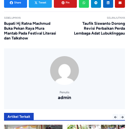
Share
Tweet
Pin
SEBELUMNYA
SELANJUTNYA
Bupati Hj Ratna Machmud
Taufik Siswanto Dorong
Buka Pekan Raya Mura
Revisi Perbaikan Perda
Mantab Pada Festival Literasi
Lembaga Adat Lubuklinggau
dan Talkshow
Penulis
admin
Artikel Terkait