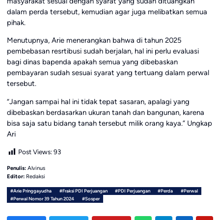
masyarakat sesuai dengan syarat yang sudah dituangkan
dalam perda tersebut, kemudian agar juga melibatkan semua
pihak.
Menutupnya, Arie menerangkan bahwa di tahun 2025
pembebasan resrtibusi sudah berjalan, hal ini perlu evaluasi
bagi dinas bapenda apakah semua yang dibebaskan
pembayaran sudah sesuai syarat yang tertuang dalam perwal
tersebut.
“Jangan sampai hal ini tidak tepat sasaran, apalagi yang
dibebaskan berdasarkan ukuran tanah dan bangunan, karena
bisa saja satu bidang tanah tersebut milik orang kaya.” Ungkap
Ari
Post Views:
93
Penulis:
Alvinus
Editor:
Redaksi
#Arie Pringgayudha
#Fraksi PDI Perjuangan
#PDI Perjuangan
#Perda
#Perwal
#Perwal Nomor 39 Tahun 2024
#Sosper