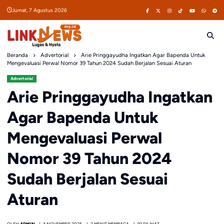
Skip
Jumat, 7 Agustus 2026
to
content
Beranda
Advertorial
Arie Pringgayudha Ingatkan Agar Bapenda Untuk
Mengevaluasi Perwal Nomor 39 Tahun 2024 Sudah Berjalan Sesuai Aturan
Advertorial
Arie Pringgayudha Ingatkan
Agar Bapenda Untuk
Mengevaluasi Perwal
Nomor 39 Tahun 2024
Sudah Berjalan Sesuai
Aturan
OLEH
ADMIN
3 NOVEMBER 2025
2 MENIT MEMBACA
91 DILIHAT