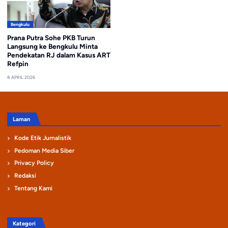
Bengkulu
Prana Putra Sohe PKB Turun
Langsung ke Bengkulu Minta
Pendekatan RJ dalam Kasus ART
Refpin
8 APRIL 2026
Laman
Kode Etik Jurnalistik
Pedoman Media Siber
Privacy Policy
Redaksi
Tentang Kami
Kategori