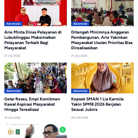
Advertorial
Advertorial
Arie Minta Dinas Pelayanan di
Ditengah Minimnya Anggaran
Lubuklinggau Maksimalkan
Pembangunan, Arie Yakinkan
Pelayanan Terbaik Bagi
Masyarakat Usulan Prioritas Bisa
Masyarakat
Direalisasikan
21 JULI 2026
21 JULI 2026
Advertorial
Advertorial
Gelar Reses, Empi Komitmen
Kepsek SMAN 1 Lia Karmila
Kawal Aspirasi Masyarakat
Yakin SPMB 2026 Berjalan
Hingga Terealisasi
Sesuai Juknis
19 JULI 2026
29 JUNI 2026