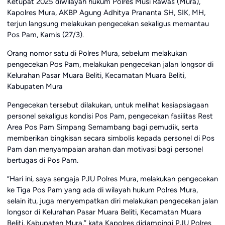
Ketupat 2025 diwilayah hukum Polres Musi Rawas (Mura),
Kapolres Mura, AKBP Agung Adhitya Prananta SH, SIK, MH,
terjun langsung melakukan pengecekan sekaligus memantau
Pos Pam, Kamis (27/3).
Orang nomor satu di Polres Mura, sebelum melakukan
pengecekan Pos Pam, melakukan pengecekan jalan longsor di
Kelurahan Pasar Muara Beliti, Kecamatan Muara Beliti,
Kabupaten Mura
Pengecekan tersebut dilakukan, untuk melihat kesiapsiagaan
personel sekaligus kondisi Pos Pam, pengecekan fasilitas Rest
Area Pos Pam Simpang Semambang bagi pemudik, serta
memberikan bingkisan secara simbolis kepada personel di Pos
Pam dan menyampaian arahan dan motivasi bagi personel
bertugas di Pos Pam.
“Hari ini, saya sengaja PJU Polres Mura, melakukan pengecekan
ke Tiga Pos Pam yang ada di wilayah hukum Polres Mura,
selain itu, juga menyempatkan diri melakukan pengecekan jalan
longsor di Kelurahan Pasar Muara Beliti, Kecamatan Muara
Beliti, Kabupaten Mura,” kata Kapolres didampingi PJU Polres