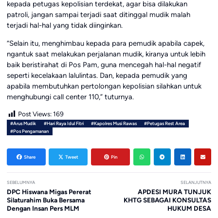
kepada petugas kepolisian terdekat, agar bisa dilakukan
patroli, jangan sampai terjadi saat ditinggal mudik malah
terjadi hal-hal yang tidak diinginkan.
“Selain itu, menghimbau kepada para pemudik apabila capek,
ngantuk saat melakukan perjalanan mudik, kiranya untuk lebih
baik beristirahat di Pos Pam, guna mencegah hal-hal negatif
seperti kecelakaan lalulintas. Dan, kepada pemudik yang
apabila membutuhkan pertolongan kepolisian silahkan untuk
menghubungi call center 110,” tuturnya.
Post Views:
169
#Arus Mudik
#Hari Raya Idul Fitri
#Kapolres Musi Rawas
#Petugas Rest Area
#Pos Pengamanan
Share
Tweet
Pin
SEBELUMNYA
SELANJUTNYA
DPC Hiswana Migas Pererat
APDESI MURA TUNJUK
Silaturahim Buka Bersama
KHTG SEBAGAI KONSULTAS
Dengan Insan Pers MLM
HUKUM DESA