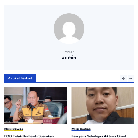
Penulis
admin
Artikel Terkait
Musi Rawas
Musi Rawas
FCO Tidak Berhenti Suarakan
Lawyers Sekaligus Aktivis GmnI