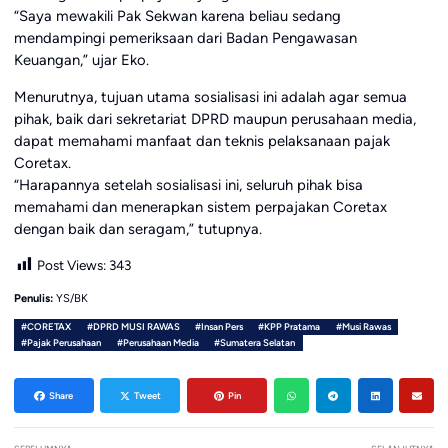
“Saya mewakili Pak Sekwan karena beliau sedang
mendampingi pemeriksaan dari Badan Pengawasan
Keuangan,” ujar Eko.
Menurutnya, tujuan utama sosialisasi ini adalah agar semua
pihak, baik dari sekretariat DPRD maupun perusahaan media,
dapat memahami manfaat dan teknis pelaksanaan pajak
Coretax.
“Harapannya setelah sosialisasi ini, seluruh pihak bisa
memahami dan menerapkan sistem perpajakan Coretax
dengan baik dan seragam,” tutupnya.
Post Views:
343
Penulis:
YS/BK
#CORETAX
#DPRD MUSI RAWAS
#Insan Pers
#KPP Pratama
#Musi Rawas
#Pajak Perusahaan
#Perusahaan Media
#Sumatera Selatan
Share
Tweet
Pin