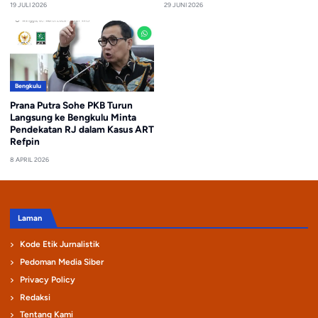
19 JULI 2026
29 JUNI 2026
Bengkulu
Prana Putra Sohe PKB Turun
Langsung ke Bengkulu Minta
Pendekatan RJ dalam Kasus ART
Refpin
8 APRIL 2026
Laman
Kode Etik Jurnalistik
Pedoman Media Siber
Privacy Policy
Redaksi
Tentang Kami