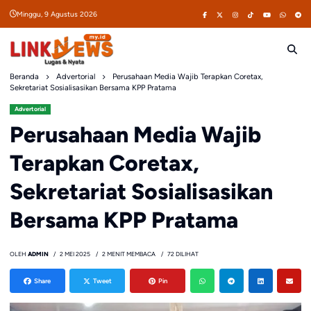
Skip
Minggu, 9 Agustus 2026
to
content
Beranda
Advertorial
Perusahaan Media Wajib Terapkan Coretax,
Sekretariat Sosialisasikan Bersama KPP Pratama
Advertorial
Perusahaan Media Wajib
Terapkan Coretax,
Sekretariat Sosialisasikan
Bersama KPP Pratama
OLEH
ADMIN
2 MEI 2025
2 MENIT MEMBACA
72 DILIHAT
Share
Tweet
Pin