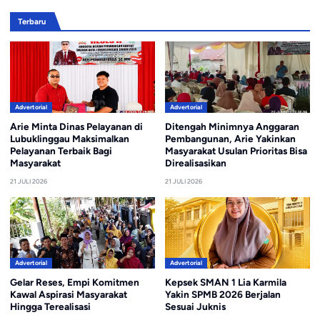
Terbaru
Advertorial
Advertorial
Arie Minta Dinas Pelayanan di
Ditengah Minimnya Anggaran
Lubuklinggau Maksimalkan
Pembangunan, Arie Yakinkan
Pelayanan Terbaik Bagi
Masyarakat Usulan Prioritas Bisa
Masyarakat
Direalisasikan
21 JULI 2026
21 JULI 2026
Advertorial
Advertorial
Gelar Reses, Empi Komitmen
Kepsek SMAN 1 Lia Karmila
Kawal Aspirasi Masyarakat
Yakin SPMB 2026 Berjalan
Hingga Terealisasi
Sesuai Juknis