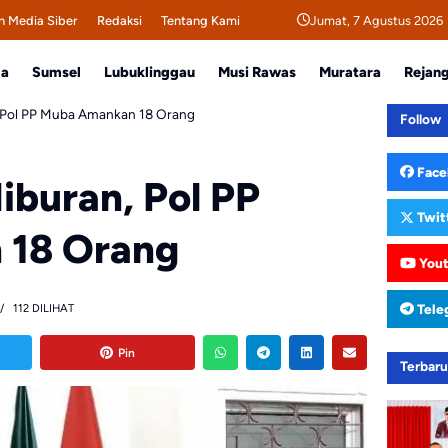
Jumat, 7 Agustus 2026
 Media Siber
Redaksi
Tentang Kami
da
Sumsel
Lubuklinggau
Musi Rawas
Muratara
Rejan
, Pol PP Muba Amankan 18 Orang
Follow
Face
iburan, Pol PP
Twit
 18 Orang
You
Tele
112 DILIHAT
Pin
Terbar