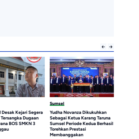
Sumsel
Sumsel
Desak Kejari Segera
Yudha Novanza Dikukuhkan
Beredar 
 Tersangka Dugaan
Sebagai Ketua Karang Taruna
Terhadap 
Dana BOS SMKN 3
Sumsel Periode Kedua Berhasil
Keluarga
ggau
Torehkan Prestasi
Membanggakan