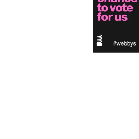
Sumsel
Video Kekerasan
“Pesan Damai” GmnI
Pelajar SMP,
Lubuklinggau Untuk DPP GmnI
 Tempuh Jalur Hukum
Pusat