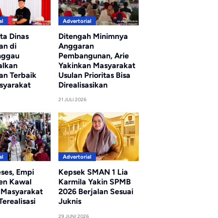
al
Advertorial
ta Dinas
Ditengah Minimnya
an di
Anggaran
nggau
Pembangunan, Arie
alkan
Yakinkan Masyarakat
an Terbaik
Usulan Prioritas Bisa
syarakat
Direalisasikan
21 JULI 2026
al
Advertorial
eses, Empi
Kepsek SMAN 1 Lia
en Kawal
Karmila Yakin SPMB
i Masyarakat
2026 Berjalan Sesuai
erealisasi
Juknis
29 JUNI 2026