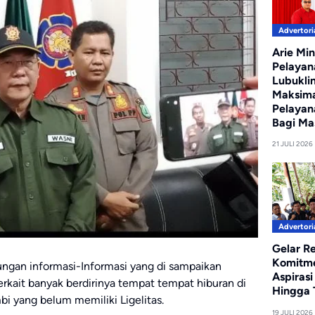
Advertori
Arie Min
Pelayan
Lubukli
Maksim
Pelayan
Bagi Ma
21 JULI 2026
Advertori
Gelar R
Komitm
ngan informasi-Informasi yang di sampaikan
Aspiras
kait banyak berdirinya tempat tempat hiburan di
Hingga T
i yang belum memiliki Ligelitas.
19 JULI 2026