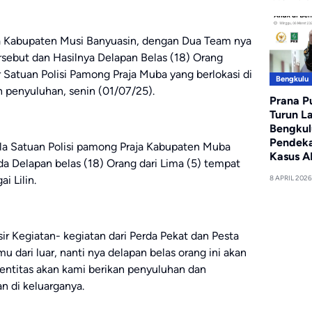
aja Kabupaten Musi Banyuasin, dengan Dua Team nya
ebut dan Hasilnya Delapan Belas (18) Orang
r Satuan Polisi Pamong Praja Muba yang berlokasi di
Bengkulu
penyuluhan, senin (01/07/25).
Prana P
Turun L
Bengkul
Pendeka
la Satuan Polisi pamong Praja Kabupaten Muba
Kasus A
 Delapan belas (18) Orang dari Lima (5) tempat
i Lilin.
8 APRIL 2026
r Kegiatan- kegiatan dari Perda Pekat dan Pesta
dari luar, nanti nya delapan belas orang ini akan
identitas akan kami berikan penyuluhan dan
n di keluarganya.