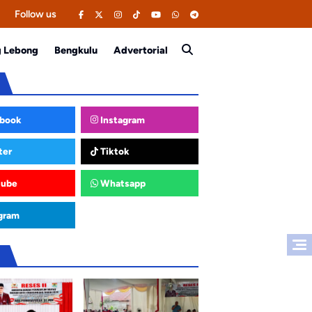
Follow us
g Lebong
Bengkulu
Advertorial
book
Instagram
ter
Tiktok
tube
Whatsapp
gram
u