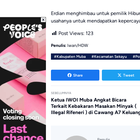
Erdian menghimbau untuk pemilik Hibur
usahanya untuk mendapatkan kepercaya
Post Views:
123
Penulis:
Iwan/HDW
#Kabupaten Muba
#Kecamatan Sekayu
#Po
Share
Tweet
SEBELUMNYA
Ketua IWOI Muba Angkat Bicara
Terkait Kebakaran Masakan Minyak (
Illegal Rifeneri ) di Cawang A7 Keluan
Penulis