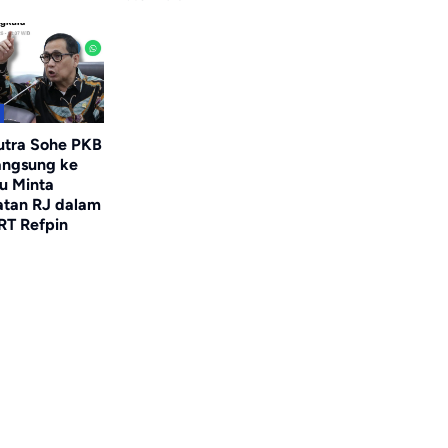
utra Sohe PKB
angsung ke
u Minta
tan RJ dalam
RT Refpin