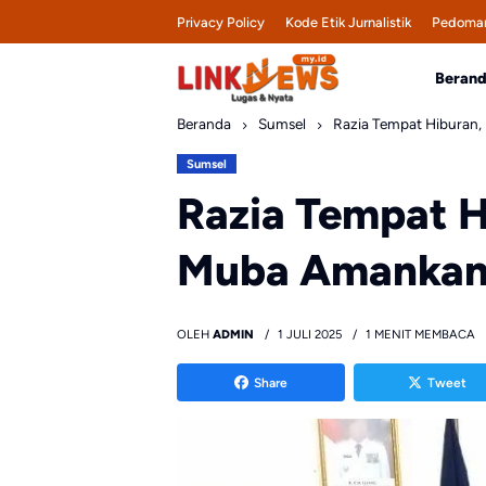
Skip
Privacy Policy
Kode Etik Jurnalistik
Pedoman
to
content
Beran
Beranda
Sumsel
Razia Tempat Hiburan
Sumsel
Razia Tempat H
Muba Amankan
OLEH
ADMIN
1 JULI 2025
1 MENIT MEMBACA
Share
Tweet