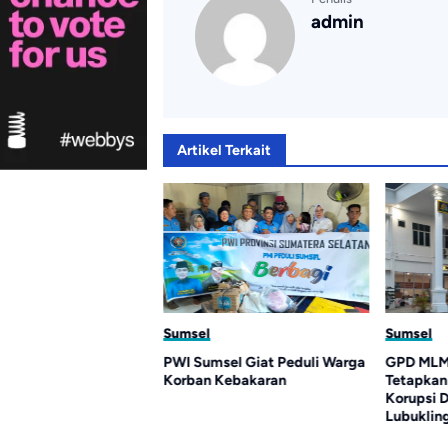
admin
Artikel Terkait
Sumsel
Sumsel
 Sumsel Alex Noerdin
PWI Sumsel Giat Peduli Warga
GPD MLM 
018 Wafat di Usia 75
Korban Kebakaran
Tetapkan
Korupsi 
Lubuklin