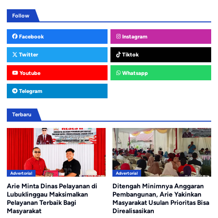
Follow
Facebook
Instagram
Twitter
Tiktok
Youtube
Whatsapp
Telegram
Terbaru
Advertorial
Advertorial
Arie Minta Dinas Pelayanan di
Ditengah Minimnya Anggaran
Lubuklinggau Maksimalkan
Pembangunan, Arie Yakinkan
Pelayanan Terbaik Bagi
Masyarakat Usulan Prioritas Bisa
Masyarakat
Direalisasikan