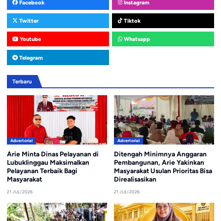
Facebook
Instagram
Twitter
Tiktok
Youtube
Whatsapp
Telegram
Terbaru
Advertorial
Advertorial
Arie Minta Dinas Pelayanan di
Ditengah Minimnya Anggaran
Lubuklinggau Maksimalkan
Pembangunan, Arie Yakinkan
Pelayanan Terbaik Bagi
Masyarakat Usulan Prioritas Bisa
Masyarakat
Direalisasikan
21 JULI 2026
21 JULI 2026