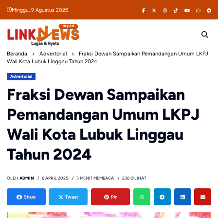
Skip
Minggu, 9 Agustus 2026
to
content
Beranda
Advertorial
Fraksi Dewan Sampaikan Pemandangan Umum LKPJ
Wali Kota Lubuk Linggau Tahun 2024
Advertorial
Fraksi Dewan Sampaikan
Pemandangan Umum LKPJ
Wali Kota Lubuk Linggau
Tahun 2024
OLEH
ADMIN
8 APRIL 2025
3 MENIT MEMBACA
238 DILIHAT
Share
Tweet
Pin