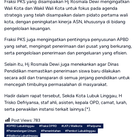
Fraksi PKS yang disampaikan Hj Rosmala Dewi mengingatkan
Wali Kota dan Wakil Wali Kota untuk fokus pada agenda
strategis yang telah disampaikan dalam pidato pertama wali
kota, dengan peningkatan kinerja ASN, khususnya di bidang
pengelolaan keuangan.
Fraksi PKS juga mengingatkan pentingnya penyusunan APBD
yang sehat, mengingat penerimaan dari pusat yang berkurang,
serta pengelolaan penerimaan dan pengeluaran yang efisien.
Selain itu, Hj Rosmala Dewi juga menekankan agar Dinas
Pendidikan memastikan penerimaan siswa baru dilakukan
secara adil dan transparan di semua jenjang pendidikan untuk
mencegah timbulnya permasalahan di masyarakat.
Hadir dalam rapat tersebut, Sekda Kota Lubuk Linggau, H
Trisko Defriyansa, staf ahli, asisten, kepala OPD, camat, lurah,
serta perwakilan instansi terkait lainnya.(*).
Post Views:
783
#DPRD Lubuklinggau
#Fraksi DPRD
#LKPJ Walikota
#Paripurna
#Pemandangan Umum
#Pemerintahan
#Pemkot Lubuklinggau
#Walikota Lubuklinggau