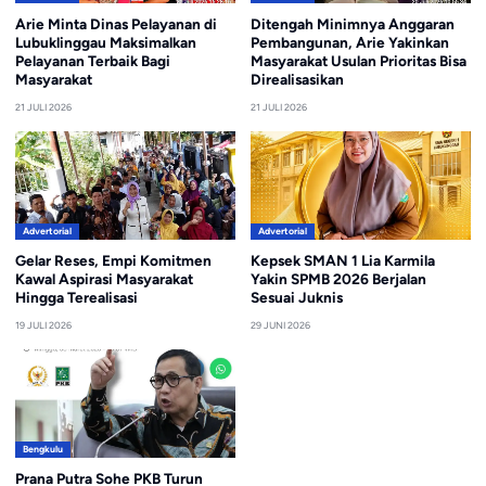
Arie Minta Dinas Pelayanan di
Ditengah Minimnya Anggaran
Lubuklinggau Maksimalkan
Pembangunan, Arie Yakinkan
Pelayanan Terbaik Bagi
Masyarakat Usulan Prioritas Bisa
Masyarakat
Direalisasikan
21 JULI 2026
21 JULI 2026
Advertorial
Advertorial
Gelar Reses, Empi Komitmen
Kepsek SMAN 1 Lia Karmila
Kawal Aspirasi Masyarakat
Yakin SPMB 2026 Berjalan
Hingga Terealisasi
Sesuai Juknis
19 JULI 2026
29 JUNI 2026
Bengkulu
Prana Putra Sohe PKB Turun