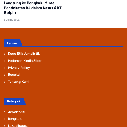
Langsung ke Bengkulu Minta
Pendekatan RJ dalam Kasus ART
Refpin
8 APRIL 2026
Laman
Kode Etik Jurnalistik
Pedoman Media Siber
Privacy Policy
Redaksi
Tentang Kami
Kategori
Advertorial
Bengkulu
Lubuklinggau