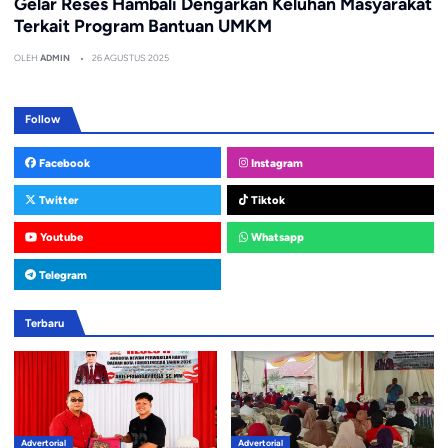
Gelar Reses Hambali Dengarkan Keluhan Masyarakat
Terkait Program Bantuan UMKM
OLEH
ADMIN
26 AGUSTUS 2025
Follow
Facebook
Instagram
Twitter
Tiktok
Youtube
Whatsapp
Telegram
Terbaru
Advertorial
Advertorial