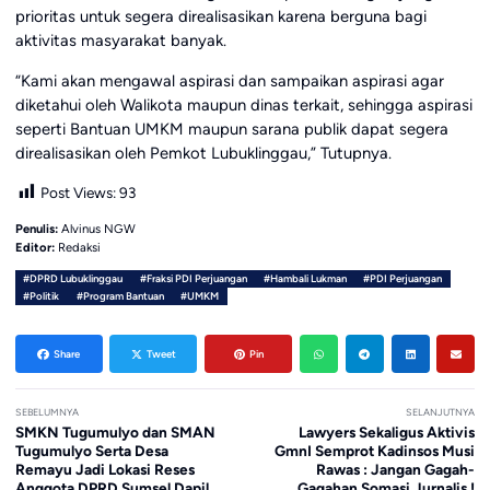
prioritas untuk segera direalisasikan karena berguna bagi
aktivitas masyarakat banyak.
“Kami akan mengawal aspirasi dan sampaikan aspirasi agar
diketahui oleh Walikota maupun dinas terkait, sehingga aspirasi
seperti Bantuan UMKM maupun sarana publik dapat segera
direalisasikan oleh Pemkot Lubuklinggau,” Tutupnya.
Post Views:
93
Penulis:
Alvinus NGW
Editor:
Redaksi
#DPRD Lubuklinggau
#Fraksi PDI Perjuangan
#Hambali Lukman
#PDI Perjuangan
#Politik
#Program Bantuan
#UMKM
Share
Tweet
Pin
SEBELUMNYA
SELANJUTNYA
SMKN Tugumulyo dan SMAN
Lawyers Sekaligus Aktivis
Tugumulyo Serta Desa
GmnI Semprot Kadinsos Musi
Remayu Jadi Lokasi Reses
Rawas : Jangan Gagah-
Anggota DPRD Sumsel Dapil
Gagahan Somasi Jurnalis !