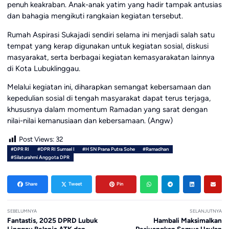
penuh keakraban. Anak-anak yatim yang hadir tampak antusias
dan bahagia mengikuti rangkaian kegiatan tersebut.
Rumah Aspirasi Sukajadi sendiri selama ini menjadi salah satu
tempat yang kerap digunakan untuk kegiatan sosial, diskusi
masyarakat, serta berbagai kegiatan kemasyarakatan lainnya
di Kota Lubuklinggau.
Melalui kegiatan ini, diharapkan semangat kebersamaan dan
kepedulian sosial di tengah masyarakat dapat terus terjaga,
khususnya dalam momentum Ramadan yang sarat dengan
nilai-nilai kemanusiaan dan kebersamaan. (Angw)
Post Views:
32
#DPR RI
#DPR RI Sumsel I
#H SN Prana Putra Sohe
#Ramadhan
#Silaturahmi Anggota DPR
Share
Tweet
Pin
SEBELUMNYA
SELANJUTNYA
Fantastis, 2025 DPRD Lubuk
Hambali Maksimalkan