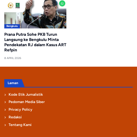
Bengkulu
Prana Putra Sohe PKB Turun
Langsung ke Bengkulu Minta
Pendekatan RJ dalam Kasus ART
Refpin
8 APRIL 2026
Laman
Kode Etik Jurnalistik
Pedoman Media Siber
Privacy Policy
Redaksi
Tentang Kami