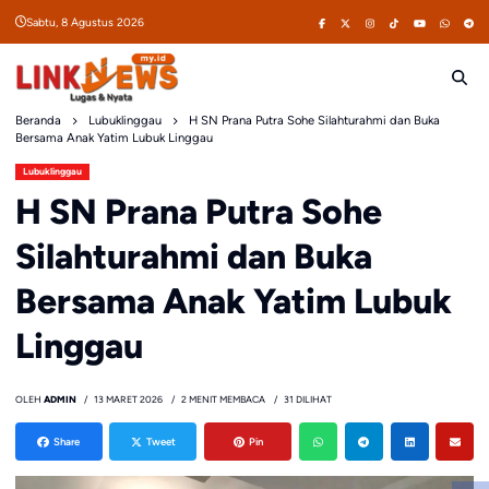
Skip
Sabtu, 8 Agustus 2026
to
content
Beranda
Lubuklinggau
H SN Prana Putra Sohe Silahturahmi dan Buka
Bersama Anak Yatim Lubuk Linggau
Lubuklinggau
H SN Prana Putra Sohe
Silahturahmi dan Buka
Bersama Anak Yatim Lubuk
Linggau
OLEH
ADMIN
13 MARET 2026
2 MENIT MEMBACA
31 DILIHAT
Share
Tweet
Pin