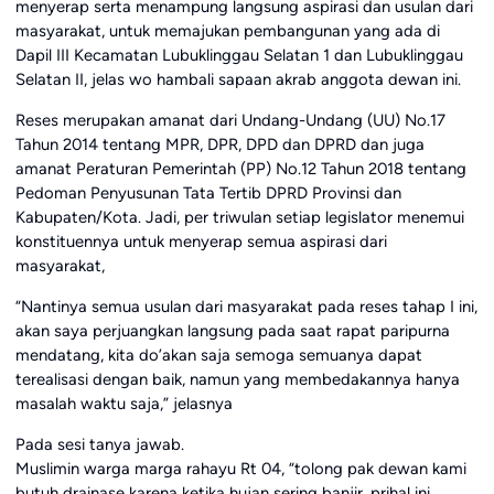
menyerap serta menampung langsung aspirasi dan usulan dari
masyarakat, untuk memajukan pembangunan yang ada di
Dapil III Kecamatan Lubuklinggau Selatan 1 dan Lubuklinggau
Selatan II, jelas wo hambali sapaan akrab anggota dewan ini.
Reses merupakan amanat dari Undang-Undang (UU) No.17
Tahun 2014 tentang MPR, DPR, DPD dan DPRD dan juga
amanat Peraturan Pemerintah (PP) No.12 Tahun 2018 tentang
Pedoman Penyusunan Tata Tertib DPRD Provinsi dan
Kabupaten/Kota. Jadi, per triwulan setiap legislator menemui
konstituennya untuk menyerap semua aspirasi dari
masyarakat,
“Nantinya semua usulan dari masyarakat pada reses tahap I ini,
akan saya perjuangkan langsung pada saat rapat paripurna
mendatang, kita do’akan saja semoga semuanya dapat
terealisasi dengan baik, namun yang membedakannya hanya
masalah waktu saja,” jelasnya
Pada sesi tanya jawab.
Muslimin warga marga rahayu Rt 04, “tolong pak dewan kami
butuh drainase karena ketika hujan sering banjir, prihal ini