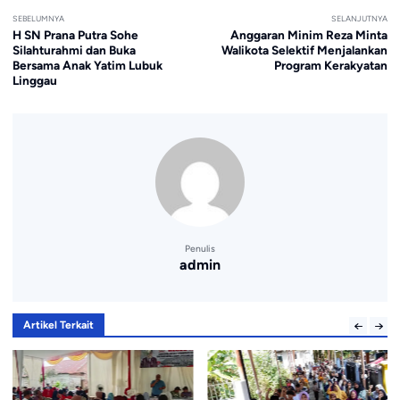
SEBELUMNYA
SELANJUTNYA
H SN Prana Putra Sohe
Anggaran Minim Reza Minta
Silahturahmi dan Buka
Walikota Selektif Menjalankan
Bersama Anak Yatim Lubuk
Program Kerakyatan
Linggau
Penulis
admin
Artikel Terkait