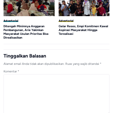
Advertorial
Advertorial
Ditengah Minimnya Anggaran
Gelar Reses, Empi Komitmen Kawal
Pembangunan, Arie Yakinkan
Aspirasi Masyarakat Hingga
Masyarakat Usulan Prioritas Bisa
Terealisasi
Direalisasikan
Tinggalkan Balasan
Alamat email Anda tidak akan dipublikasikan.
Ruas yang wajib ditandai
*
Komentar
*