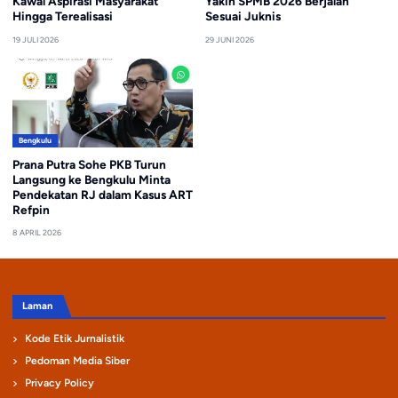
Kawal Aspirasi Masyarakat
Yakin SPMB 2026 Berjalan
Hingga Terealisasi
Sesuai Juknis
19 JULI 2026
29 JUNI 2026
Bengkulu
Prana Putra Sohe PKB Turun
Langsung ke Bengkulu Minta
Pendekatan RJ dalam Kasus ART
Refpin
8 APRIL 2026
Laman
Kode Etik Jurnalistik
Pedoman Media Siber
Privacy Policy