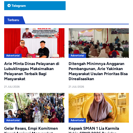
Telegram
Terbaru
Advertorial
Advertorial
Arie Minta Dinas Pelayanan di
Ditengah Minimnya Anggaran
Lubuklinggau Maksimalkan
Pembangunan, Arie Yakinkan
Pelayanan Terbaik Bagi
Masyarakat Usulan Prioritas Bisa
Masyarakat
Direalisasikan
21 JULI 2026
21 JULI 2026
Advertorial
Advertorial
Gelar Reses, Empi Komitmen
Kepsek SMAN 1 Lia Karmila