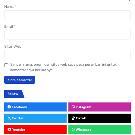
Nama
*
Email
*
Situs Web
Simpan nama, email, dan situs web saya pada peramban ini untuk
komentar saya berikutnya.
Follow
Facebook
Instagram
Twitter
Tiktok
Youtube
Whatsapp