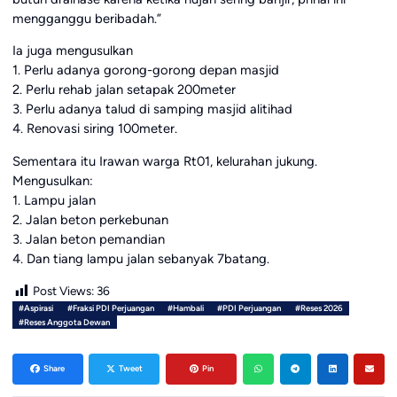
mengganggu beribadah.”
Ia juga mengusulkan
1. Perlu adanya gorong-gorong depan masjid
2. Perlu rehab jalan setapak 200meter
3. Perlu adanya talud di samping masjid alitihad
4. Renovasi siring 100meter.
Sementara itu Irawan warga Rt01, kelurahan jukung.
Mengusulkan:
1. Lampu jalan
2. Jalan beton perkebunan
3. Jalan beton pemandian
4. Dan tiang lampu jalan sebanyak 7batang.
Post Views:
36
#Aspirasi
#Fraksi PDI Perjuangan
#Hambali
#PDI Perjuangan
#Reses 2026
#Reses Anggota Dewan
Share
Tweet
Pin