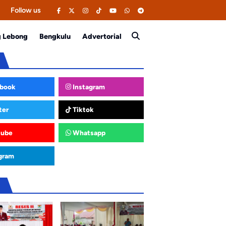
Follow us
g Lebong
Bengkulu
Advertorial
book
Instagram
ter
Tiktok
tube
Whatsapp
gram
u