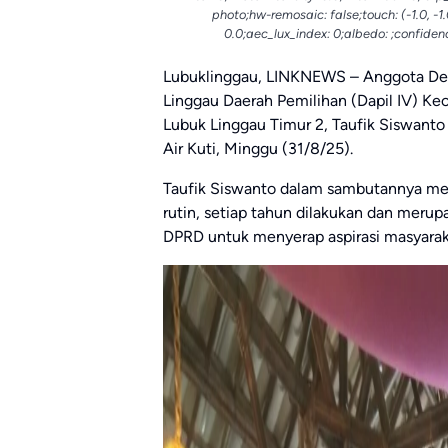
photo;hw-remosaic: false;touch: (-1.0, -1
0.0;aec_lux_index: 0;albedo: ;confidenc
Lubuklinggau, LINKNEWS – Anggota De
Linggau Daerah Pemilihan (Dapil IV) K
Lubuk Linggau Timur 2, Taufik Siswanto
Air Kuti, Minggu (31/8/25).
Taufik Siswanto dalam sambutannya men
rutin, setiap tahun dilakukan dan meru
DPRD untuk menyerap aspirasi masyarak