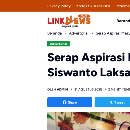
Skip
Privacy Policy
Kode Etik Jurnalistik
Pedoman
to
content
Beran
Beranda
Advertorial
Serap Aspirasi Masy
Advertorial
Serap Aspirasi
Siswanto Laksa
OLEH
ADMIN
31 AGUSTUS 2025
2 MENIT MEM
Share
Tweet