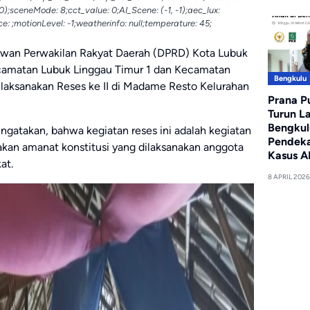
.0);sceneMode: 8;cct_value: 0;AI_Scene: (-1, -1);aec_lux:
e: ;motionLevel: -1;weatherinfo: null;temperature: 45;
wan Perwakilan Rakyat Daerah (DPRD) Kota Lubuk
ecamatan Lubuk Linggau Timur 1 dan Kecamatan
Bengkulu
 laksanakan Reses ke II di Madame Resto Kelurahan
Prana P
Turun L
Bengkul
gatakan, bahwa kegiatan reses ini adalah kegiatan
Pendeka
pakan amanat konstitusi yang dilaksanakan anggota
Kasus A
at.
8 APRIL 2026