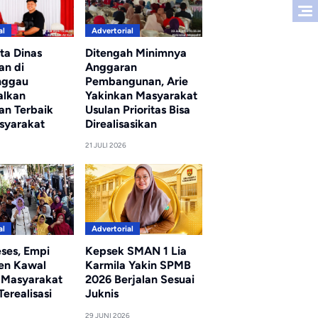
al
Advertorial
ta Dinas
Ditengah Minimnya
an di
Anggaran
nggau
Pembangunan, Arie
alkan
Yakinkan Masyarakat
an Terbaik
Usulan Prioritas Bisa
syarakat
Direalisasikan
21 JULI 2026
al
Advertorial
eses, Empi
Kepsek SMAN 1 Lia
en Kawal
Karmila Yakin SPMB
i Masyarakat
2026 Berjalan Sesuai
erealisasi
Juknis
29 JUNI 2026