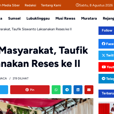
Sabtu, 8 Agustus 2026
 Media Siber
Redaksi
Tentang Kami
da
Sumsel
Lubuklinggau
Musi Rawas
Muratara
Rejan
arakat, Taufik Siswanto Laksanakan Reses ke II
Follow
Face
 Masyarakat, Taufik
Twit
nakan Reses ke II
You
Tele
BACA
219 DILIHAT
Pin
Terbar