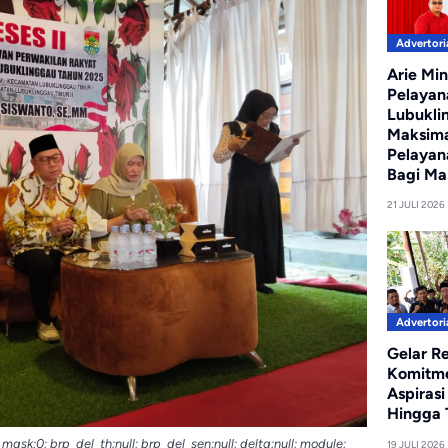
Advertori
Arie Min
Pelayan
Lubukli
Maksim
Pelayan
Bagi Ma
21 JULI 2026
Advertori
Gelar R
Komitm
Aspiras
Hingga T
brp_mask:0; brp_del_th:null; brp_del_sen:null; delta:null; module:
19 JULI 2026