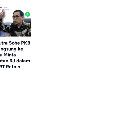
utra Sohe PKB
angsung ke
u Minta
tan RJ dalam
RT Refpin