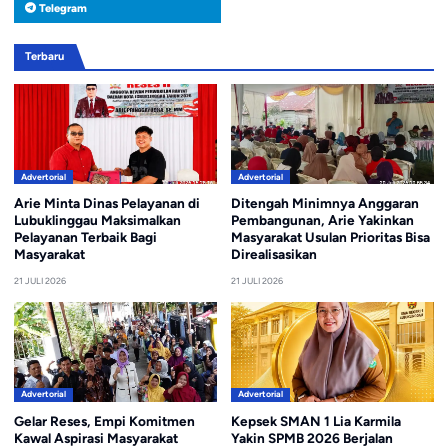
Telegram
Terbaru
Advertorial
Advertorial
Arie Minta Dinas Pelayanan di
Ditengah Minimnya Anggaran
Lubuklinggau Maksimalkan
Pembangunan, Arie Yakinkan
Pelayanan Terbaik Bagi
Masyarakat Usulan Prioritas Bisa
Masyarakat
Direalisasikan
21 JULI 2026
21 JULI 2026
Advertorial
Advertorial
Gelar Reses, Empi Komitmen
Kepsek SMAN 1 Lia Karmila
Kawal Aspirasi Masyarakat
Yakin SPMB 2026 Berjalan