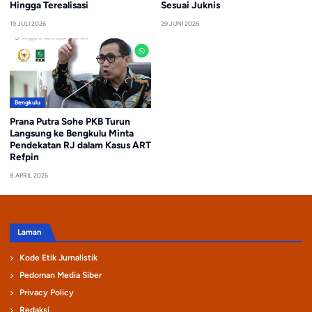
Hingga Terealisasi
Sesuai Juknis
19 JULI 2026
29 JUNI 2026
Bengkulu
Prana Putra Sohe PKB Turun
Langsung ke Bengkulu Minta
Pendekatan RJ dalam Kasus ART
Refpin
8 APRIL 2026
Laman
Kode Etik Jurnalistik
Pedoman Media Siber
Privacy Policy
Redaksi