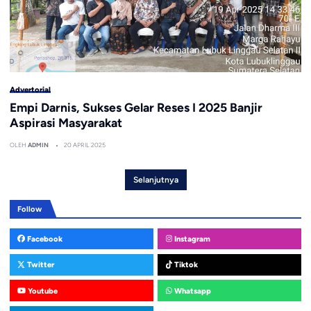
Advertorial
Empi Darnis, Sukses Gelar Reses I 2025 Banjir
Aspirasi Masyarakat
OLEH
ADMIN
20 APRIL 2025
Selanjutnya
Follow
Facebook
Instagram
Twitter
Tiktok
Youtube
Whatsapp