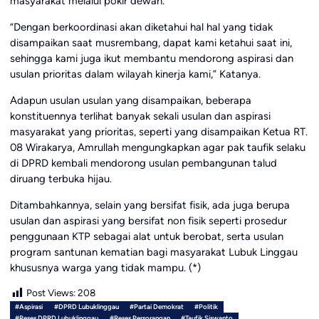
masyarakat melalui pokir dewan.
“Dengan berkoordinasi akan diketahui hal hal yang tidak
disampaikan saat musrembang, dapat kami ketahui saat ini,
sehingga kami juga ikut membantu mendorong aspirasi dan
usulan prioritas dalam wilayah kinerja kami,” Katanya.
Adapun usulan usulan yang disampaikan, beberapa
konstituennya terlihat banyak sekali usulan dan aspirasi
masyarakat yang prioritas, seperti yang disampaikan Ketua RT.
08 Wirakarya, Amrullah mengungkapkan agar pak taufik selaku
di DPRD kembali mendorong usulan pembangunan talud
diruang terbuka hijau.
Ditambahkannya, selain yang bersifat fisik, ada juga berupa
usulan dan aspirasi yang bersifat non fisik seperti prosedur
penggunaan KTP sebagai alat untuk berobat, serta usulan
program santunan kematian bagi masyarakat Lubuk Linggau
khususnya warga yang tidak mampu. (*)
Post Views:
208
#Aspirasi
#DPRD Lubuklinggau
#Partai Demokrat
#Politik
#Reses DPRD Lubuklinggau
#Reses Persorangan
#Taufik Siswanto