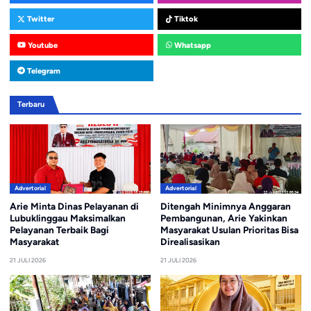
Twitter
Tiktok
Youtube
Whatsapp
Telegram
Terbaru
Advertorial
Advertorial
Arie Minta Dinas Pelayanan di
Ditengah Minimnya Anggaran
Lubuklinggau Maksimalkan
Pembangunan, Arie Yakinkan
Pelayanan Terbaik Bagi
Masyarakat Usulan Prioritas Bisa
Masyarakat
Direalisasikan
21 JULI 2026
21 JULI 2026