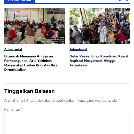
Advertorial
Advertorial
Gelar Reses, Empi Komitmen Kawal
Kepsek SMAN 1 Lia Karmila Yakin
Aspirasi Masyarakat Hingga
SPMB 2026 Berjalan Sesuai Jukni
a
Terealisasi
Tinggalkan Balasan
Alamat email Anda tidak akan dipublikasikan.
Ruas yang wajib ditandai
*
Komentar
*