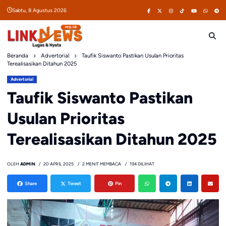
Skip
Sabtu, 8 Agustus 2026
to
content
Beranda
Advertorial
Taufik Siswanto Pastikan Usulan Prioritas
Terealisasikan Ditahun 2025
Advertorial
Taufik Siswanto Pastikan
Usulan Prioritas
Terealisasikan Ditahun 2025
OLEH
ADMIN
20 APRIL 2025
2 MENIT MEMBACA
194 DILIHAT
Share
Tweet
Pin